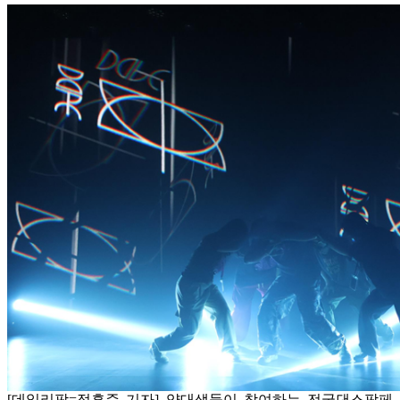
[데일리팜=정흥준 기자] 약대생들이 참여하는 전국댄스팜페