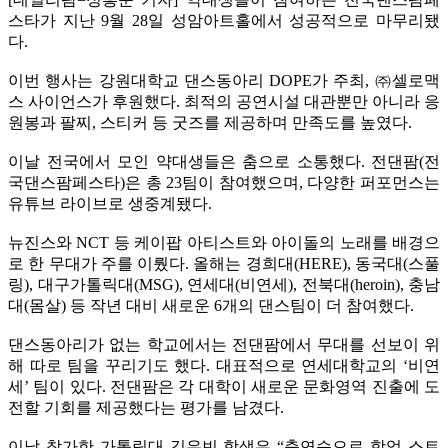
스타가 지난 9월 28일 성암아트홀에서 성공적으로 마무리됐
다.
이번 행사는 강원대학교 댄스동아리 DOPE가 주최, ㈜셀로맥
스 사이언스가 후원했다. 최적의 공연시설 대관뿐만 아니라 응
원봉과 팔찌, 스티커 등 굿즈를 제공하며 만족도를 높였다.
이날 전국에서 모인 약대생들은 춤으로 소통했다. 전댄팜(전
국댄스팜페스타)은 총 23팀이 참여했으며, 다양한 퍼포먼스는
유튜브 라이브로 생중계됐다.
뉴진스와 NCT 등 케이팝 아티스트와 아이돌의 노래를 배경으
로 한 무대가 주를 이뤘다. 올해는 경희대(HERE), 동국대(스풀
링), 대구가톨릭대(MSG), 연세대(비연세), 전북대(heroin), 충남
대(몸살) 등 작년 대비 새로운 6개의 댄스팀이 더 참여했다.
댄스동아리가 없는 학교에서는 전댄팜에서 무대를 선보이 위
해 따로 팀을 꾸리기도 했다. 대표적으로 연세대학교의 ‘비연
세’ 팀이 있다. 전댄팜은 각 대학이 새로운 문화영역 진출에 도
전할 기회를 제공했다는 평가를 남겼다.
이날 참가한 가톨릭대 김유빈 학생은 “춤연습으로 학업 스트