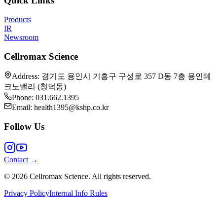
Quick Links
Products
IR
Newsroom
Cellromax Science
Address
:
경기도 용인시 기흥구 구성로 357 D동 7층 용인테
크노밸리 (청덕동)
Phone
: 031.662.1395
Email
: health1395@kshp.co.kr
Follow Us
Contact
→
© 2026 Cellromax Science. All rights reserved.
Privacy Policy
Internal Info Rules