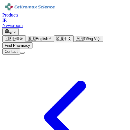
Products
IR
Newsroom
en
🇰🇷
한국어
🇺🇸
English
🇨🇳
中文
🇻🇳
Tiếng Việt
Find Pharmacy
Contact