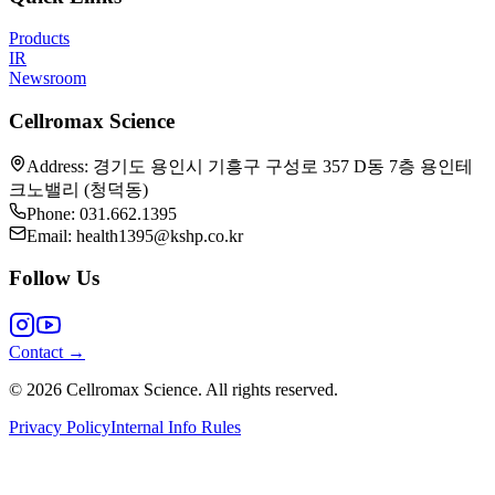
Products
IR
Newsroom
Cellromax Science
Address
:
경기도 용인시 기흥구 구성로 357 D동 7층 용인테
크노밸리 (청덕동)
Phone
: 031.662.1395
Email
: health1395@kshp.co.kr
Follow Us
Contact
→
© 2026 Cellromax Science. All rights reserved.
Privacy Policy
Internal Info Rules