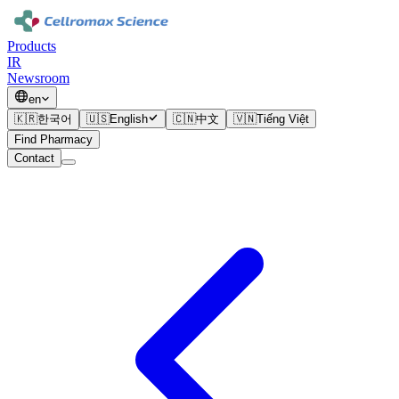
Products
IR
Newsroom
en
🇰🇷
한국어
🇺🇸
English
🇨🇳
中文
🇻🇳
Tiếng Việt
Find Pharmacy
Contact