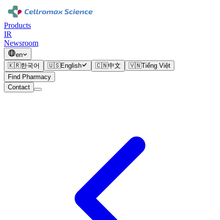
Products
IR
Newsroom
en
🇰🇷
한국어
🇺🇸
English
🇨🇳
中文
🇻🇳
Tiếng Việt
Find Pharmacy
Contact