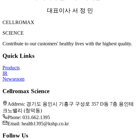
대표이사 서 정 민
CELLROMAX
SCIENCE
Contribute to our customers' healthy lives with the highest quality.
Quick Links
Products
IR
Newsroom
Cellromax Science
Address
:
경기도 용인시 기흥구 구성로 357 D동 7층 용인테
크노밸리 (청덕동)
Phone
: 031.662.1395
Email
: health1395@kshp.co.kr
Follow Us